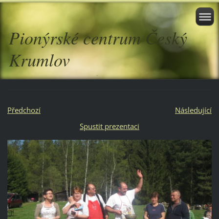
Pionýrské centrum Český
Krumlov
Předchozí
Následující
Spustit prezentaci