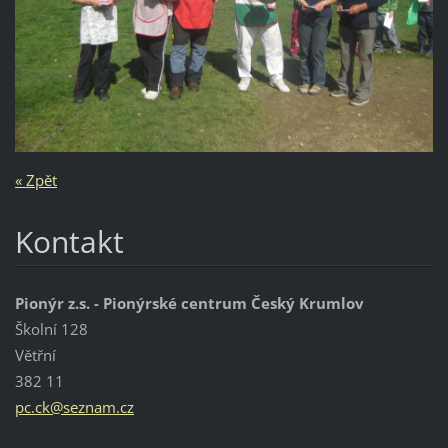
« Zpět
Kontakt
Pionýr z.s. - Pionýrské centrum Český Krumlov
Školní 128
Větřní
382 11
pc.ck@se
znam.cz