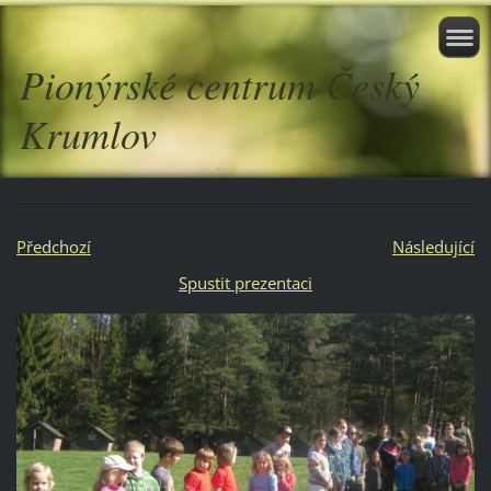
Pionýrské centrum Český
Krumlov
Předchozí
Následující
Spustit prezentaci