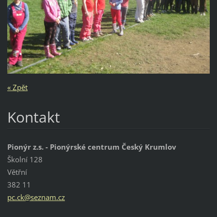
« Zpět
Kontakt
Pionýr z.s. - Pionýrské centrum Český Krumlov
Školní 128
Větřní
382 11
pc.ck@se
znam.cz